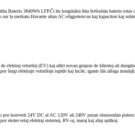
endita Baterio 3840Wh LFP.Ĉi tiu longdaŭra litia ferfosfata baterio es
emo sur la merkato.Havante altan AC-eligpotencon kaj kapaciton kaj subte
e elektraj veturiloj (EV) kaj altiri novan grupon de klientoj aŭ dungitoj?
 por ŝargi elektrajn veturilojn rapide kaj facile, igante ilin alloga instal
solvo por konverti 24V DC al AC 120V aŭ 240V puran sinusondan potencon
por ekster-retaj elektraj sistemoj, RV-oj, maraj kaj aliaj aplikoj.