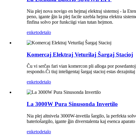
Nia plej nova novigo en hejmaj elektraj sistemoj - la Et
peno, igante ĝin la plej facile uzebla hejma elektra sist
finfina solvo por funkciigi vian tutan hejmon.
enketo
detalo
Komercaj Elektraj Veturilaj Ŝargaj Stacioj
Ĉu vi serĉas fari vian komercon pli alloga por posedantoj d
respondo.Ĉi tiuj inteligentaj ŝargaj stacioj estas dezajnitaj
enketo
detalo
La 3000W Pura Sinusonda Invertilo
Nia plej altnivela 3000W-invetila ŝargilo, la perfekta 
baterioŝargilo, igante ĝin diverstalenta kaj esenca aparato 
enketo
detalo