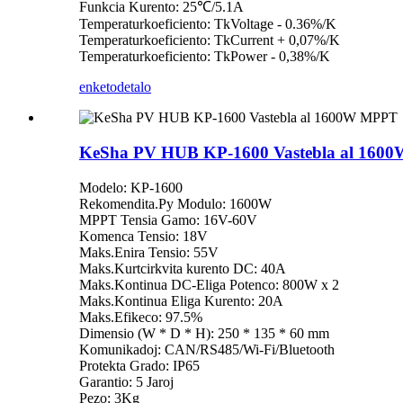
Funkcia Kurento: 25℃/5.1A
Temperaturkoeficiento: TkVoltage - 0.36%/K
Temperaturkoeficiento: TkCurrent + 0,07%/K
Temperaturkoeficiento: TkPower - 0,38%/K
enketo
detalo
KeSha PV HUB KP-1600 Vastebla al 160
Modelo: KP-1600
Rekomendita.Py Modulo: 1600W
MPPT Tensia Gamo: 16V-60V
Komenca Tensio: 18V
Maks.Enira Tensio: 55V
Maks.Kurtcirkvita kurento DC: 40A
Maks.Kontinua DC-Eliga Potenco: 800W x 2
Maks.Kontinua Eliga Kurento: 20A
Maks.Efikeco: 97.5%
Dimensio (W * D * H): 250 * 135 * 60 mm
Komunikadoj: CAN/RS485/Wi-Fi/Bluetooth
Protekta Grado: IP65
Garantio: 5 Jaroj
Pezo: 3Kg