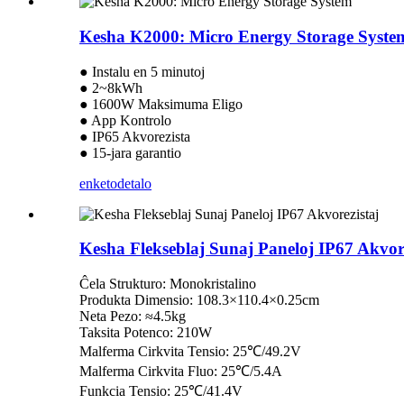
Kesha K2000: Micro Energy Storage Syste
● Instalu en 5 minutoj
● 2~8kWh
● 1600W Maksimuma Eligo
● App Kontrolo
● IP65 Akvorezista
● 15-jara garantio
enketo
detalo
Kesha Flekseblaj Sunaj Paneloj IP67 Akvore
Ĉela Strukturo: Monokristalino
Produkta Dimensio: 108.3×110.4×0.25cm
Neta Pezo: ≈4.5kg
Taksita Potenco: 210W
Malferma Cirkvita Tensio: 25℃/49.2V
Malferma Cirkvita Fluo: 25℃/5.4A
Funkcia Tensio: 25℃/41.4V