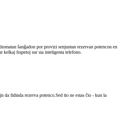
 aŭtomatan ŝanĝadon por provizi senjuntan rezervan potencon en
elkaj frapetoj sur sia inteligenta telefono.
n da fidinda rezerva potenco.Sed tio ne estas ĉio - kun la