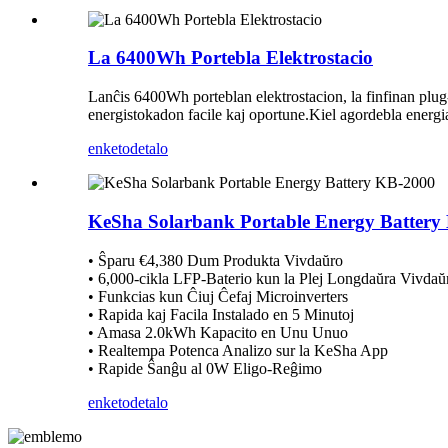
La 6400Wh Portebla Elektrostacio
Lanĉis 6400Wh porteblan elektrostacion, la finfinan plug-
energistokadon facile kaj oportune.Kiel agordebla energi
enketo
detalo
KeSha Solarbank Portable Energy Battery
• Ŝparu €4,380 Dum Produkta Vivdaŭro
• 6,000-cikla LFP-Baterio kun la Plej Longdaŭra Vivdaŭr
• Funkcias kun Ĉiuj Ĉefaj Microinverters
• Rapida kaj Facila Instalado en 5 Minutoj
• Amasa 2.0kWh Kapacito en Unu Unuo
• Realtempa Potenca Analizo sur la KeSha App
• Rapide Ŝanĝu al 0W Eligo-Reĝimo
enketo
detalo