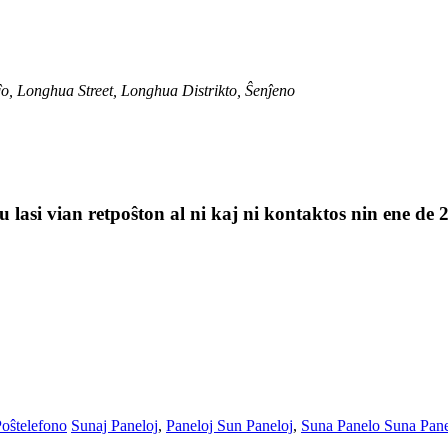
o, Longhua Street, Longhua Distrikto, Ŝenĵeno
 lasi vian retpoŝton al ni kaj ni kontaktos nin ene de 
ŝtelefono
Sunaj Paneloj
,
Paneloj Sun Paneloj
,
Suna Panelo Suna Pan