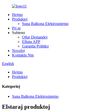
Hejmo
Produktoj
Suna Balkona Elektrosistemo
Pri ni
Subteno
Oftaj Demandoj
Elŝutu APP
Garantia Politiko
Novaĵoj
Kontaktu Nin
English
Hejmo
Produktoj
Kategorioj
Suna Balkona Elektrosistemo
Elstaraj produktoj