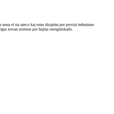
unua el sia speco kaj estas dizajnita por provizi tuthejman
tarigas novan normon por hejma energistokado.