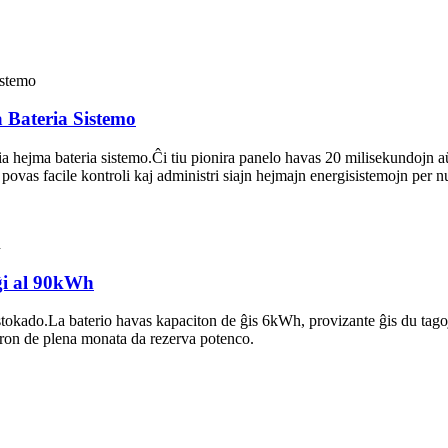
 Bateria Sistemo
via hejma bateria sistemo.Ĉi tiu pionira panelo havas 20 milisekundojn
s facile kontroli kaj administri siajn hejmajn energisistemojn per nur k
ĝi al 90kWh
istokado.La baterio havas kapaciton de ĝis 6kWh, provizante ĝis du tagoj
loron de plena monata da rezerva potenco.