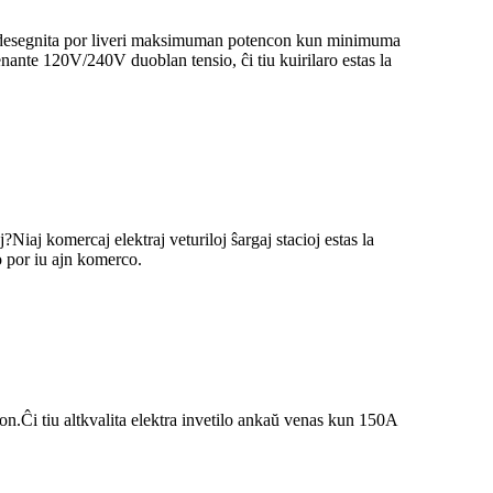
tas desegnita por liveri maksimuman potencon kun minimuma
nante 120V/240V duoblan tensio, ĉi tiu kuirilaro estas la
Niaj komercaj elektraj veturiloj ŝargaj stacioj estas la
aĵo por iu ajn komerco.
.Ĉi tiu altkvalita elektra invetilo ankaŭ venas kun 150A