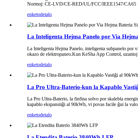
Normoj: CE-LVD/CE-RED/UL/FCC/IEEE1547/CA65
enketo
detalo
La Inteligenta Hejma Panelo por Via Hejma
La Inteligenta Hejma Panelo, inteligenta subpanelo por 
okazo de elektropaneo.Kun KeSha App Control, uzantoj pova
enketo
detalo
La Pro Ultra-Baterio-kun la Kapablo Vasti
La Pro Ultra-Baterio, la finfina solvo por skalebla energ
kapablo ekspansiiĝi ​​al 90kWh, vi povas facile ĝui la va
enketo
detalo
La Etendita Baterio 3840Wh LFP