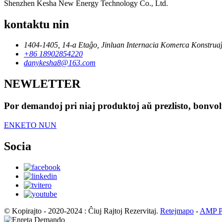
Shenzhen Kesha New Energy Technology Co., Ltd.
kontaktu nin
1404-1405, 14-a Etaĝo, Jinluan Internacia Komerca Konstruaĵ
+86 18902854220
danykesha8@163.com
NEWLETTER
Por demandoj pri niaj produktoj aŭ prezlisto, bonvolu
ENKETO NUN
Socia
© Kopirajto - 2020-2024 : Ĉiuj Rajtoj Rezervitaj.
Retejmapo
-
AMP Po