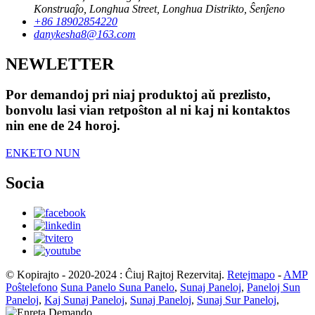
Konstruaĵo, Longhua Street, Longhua Distrikto, Ŝenĵeno
+86 18902854220
danykesha8@163.com
NEWLETTER
Por demandoj pri niaj produktoj aŭ prezlisto,
bonvolu lasi vian retpoŝton al ni kaj ni kontaktos
nin ene de 24 horoj.
ENKETO NUN
Socia
© Kopirajto - 2020-2024 : Ĉiuj Rajtoj Rezervitaj.
Retejmapo
-
AMP
Poŝtelefono
Suna Panelo Suna Panelo
,
Sunaj Paneloj
,
Paneloj Sun
Paneloj
,
Kaj Sunaj Paneloj
,
Sunaj Paneloj
,
Sunaj Sur Paneloj
,