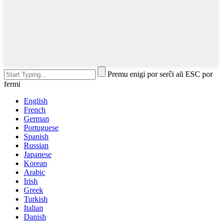
Premu enigi por serĉi aŭ ESC por
fermi
English
French
German
Portuguese
Spanish
Russian
Japanese
Korean
Arabic
Irish
Greek
Turkish
Italian
Danish