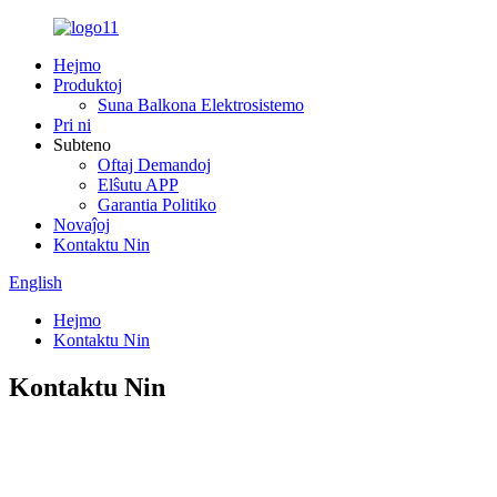
Hejmo
Produktoj
Suna Balkona Elektrosistemo
Pri ni
Subteno
Oftaj Demandoj
Elŝutu APP
Garantia Politiko
Novaĵoj
Kontaktu Nin
English
Hejmo
Kontaktu Nin
Kontaktu Nin