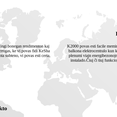
tingi bonegan rendimenton kaj
K2000 povas esti facile memins
certigas, ke vi povas fidi KeSha
balkona elektrocentralo kun 
nta subteno, vi povas esti certa,
plenumi viajn energibezonojn.
instalado.Ĉiuj ĉi tiuj funkci
kto