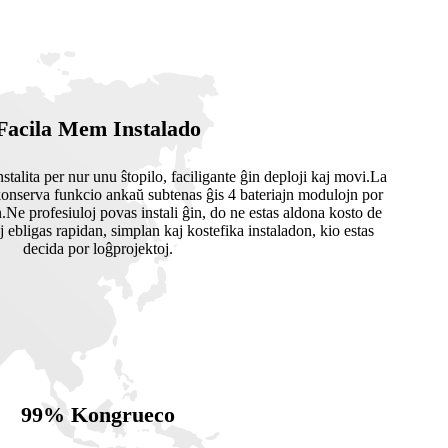
Facila Mem Instalado
talita per nur unu ŝtopilo, faciligante ĝin deploji kaj movi.La
konserva funkcio ankaŭ subtenas ĝis 4 bateriajn modulojn por
Ne profesiuloj povas instali ĝin, do ne estas aldona kosto de
oj ebligas rapidan, simplan kaj kostefika instaladon, kio estas
decida por loĝprojektoj.
99% Kongrueco