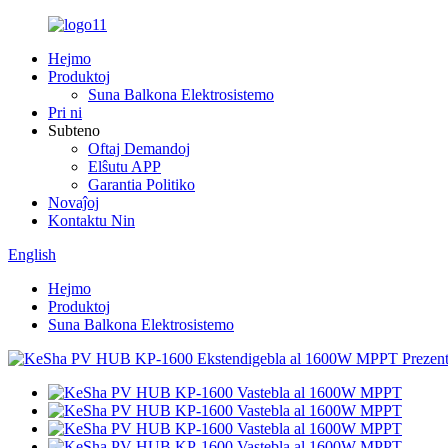
Hejmo
Produktoj
Suna Balkona Elektrosistemo
Pri ni
Subteno
Oftaj Demandoj
Elŝutu APP
Garantia Politiko
Novaĵoj
Kontaktu Nin
English
Hejmo
Produktoj
Suna Balkona Elektrosistemo