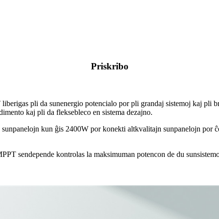
Priskribo
iberigas pli da sunenergio potencialo por pli grandaj sistemoj kaj p
ndimento kaj pli da fleksebleco en sistema dezajno.
 sunpanelojn kun ĝis 2400W por konekti altkvalitajn sunpanelojn por ĉer
sendepende kontrolas la maksimuman potencon de du sunsistemoj, pl