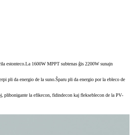
li brila estonteco.La 1600W MPPT subtenas ĝis 2200W sunajn
pi pli da energio de la suno.Ŝparu pli da energio por la ebleco de
ibonigante la efikecon, fidindecon kaj flekseblecon de la PV-