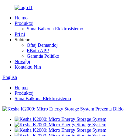
Hejmo
Produktoj
Suna Balkona Elektrosistemo
Pri ni
Subteno
Oftaj Demandoj
Elŝutu APP
Garantia Politiko
Novaĵoj
Kontaktu Nin
English
Hejmo
Produktoj
Suna Balkona Elektrosistemo