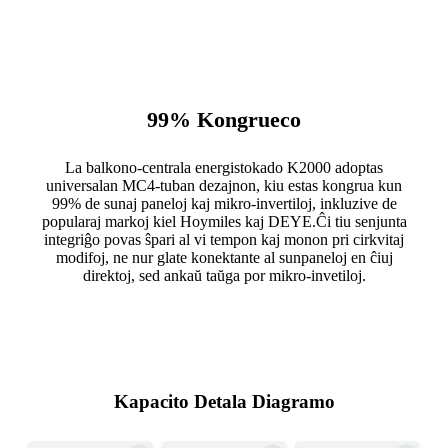
99% Kongrueco
La balkono-centrala energistokado K2000 adoptas
universalan MC4-tuban dezajnon, kiu estas kongrua kun
99% de sunaj paneloj kaj mikro-invertiloj, inkluzive de
popularaj markoj kiel Hoymiles kaj DEYE.Ĉi tiu senjunta
integriĝo povas ŝpari al vi tempon kaj monon pri cirkvitaj
modifoj, ne nur glate konektante al sunpaneloj en ĉiuj
direktoj, sed ankaŭ taŭga por mikro-invetiloj.
Kapacito Detala Diagramo