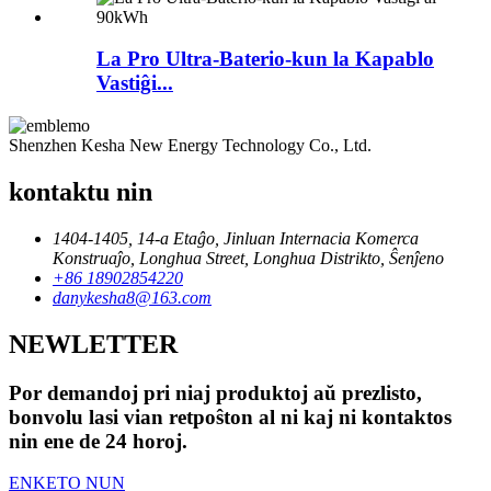
La Pro Ultra-Baterio-kun la Kapablo
Vastiĝi...
Shenzhen Kesha New Energy Technology Co., Ltd.
kontaktu nin
1404-1405, 14-a Etaĝo, Jinluan Internacia Komerca
Konstruaĵo, Longhua Street, Longhua Distrikto, Ŝenĵeno
+86 18902854220
danykesha8@163.com
NEWLETTER
Por demandoj pri niaj produktoj aŭ prezlisto,
bonvolu lasi vian retpoŝton al ni kaj ni kontaktos
nin ene de 24 horoj.
ENKETO NUN