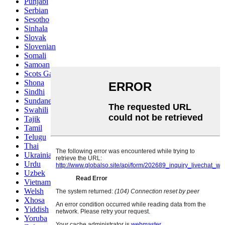
Punjabi
Serbian
Sesotho
Sinhala
Slovak
Slovenian
Somali
Samoan
Scots Gaelic
Shona
Sindhi
Sundanese
Swahili
Tajik
Tamil
Telugu
Thai
Ukrainian
Urdu
Uzbek
Vietnamese
Welsh
Xhosa
Yiddish
Yoruba