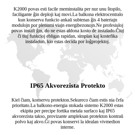
K2000 povas esti facile meminstalita per nur unu ŝtopilo,
faciligante ĝin deploji kaj movi.La balkona elektrocentralo
kun konserva funkcio ankaŭ subtenas ĝis 4 bateriajn
modulojn por plenumi viajn energibezonojn.Ne profesiuloj
povas instali ĝin, do ne estas aldona kosto de instalado.Ĉiuj
ĉi tiuj funkcioj ebligas rapidan, simplan kaj kostefika
instaladon, kio estas decida por loĝprojektoj.
IP65 Akvorezista Protekto
Kiel ĉiam, konservu protekton.Sekureco ĉiam estis nia ĉefa
prioritato.La balkono-energia stokada sistemo K2000 estas
ekipita per precipe fortika metala surfaco kaj IP65
akvorezista takso, provizante ampleksan protekton kontraŭ
polvo kaj akvo.Ĝi povas konservi la idealan vivmedion
interne.